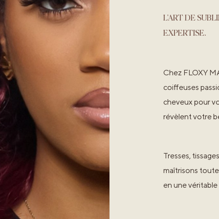
L'ART DE SUB
EXPERTISE.
Chez FLOXY MAD
coiffeuses passi
cheveux pour vo
révèlent votre b
Tresses, tissages
maîtrisons tout
en une véritabl