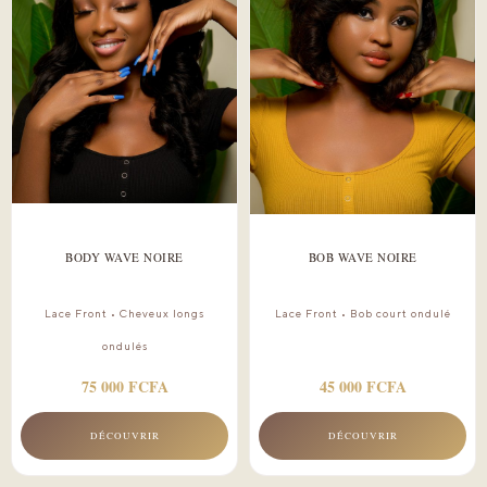
BODY WAVE NOIRE
BOB WAVE NOIRE
Lace Front • Cheveux longs
Lace Front • Bob court ondulé
ondulés
75 000 FCFA
45 000 FCFA
DÉCOUVRIR
DÉCOUVRIR