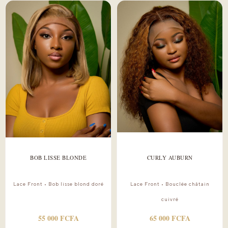
BOB LISSE BLONDE
CURLY AUBURN
Lace Front • Bob lisse blond doré
Lace Front • Bouclée châtain
cuivré
55 000 FCFA
65 000 FCFA