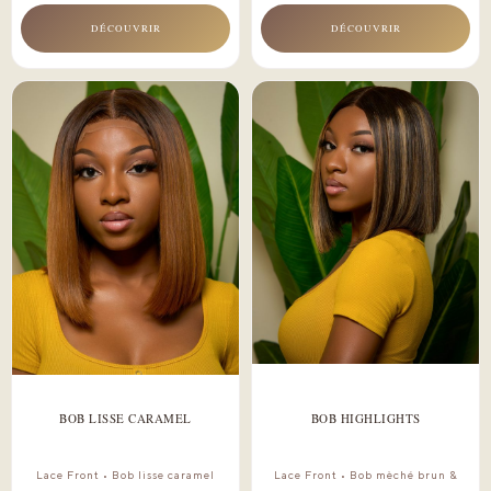
DÉCOUVRIR
DÉCOUVRIR
BOB LISSE CARAMEL
BOB HIGHLIGHTS
Lace Front • Bob lisse caramel
Lace Front • Bob mèché brun &